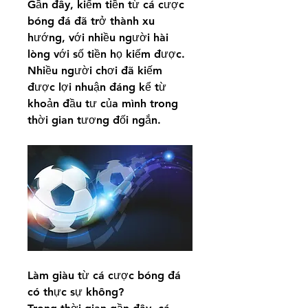
Gần đây, kiếm tiền từ cá cược 
bóng đá đã trở thành xu 
hướng, với nhiều người hài 
lòng với số tiền họ kiếm được. 
Nhiều người chơi đã kiếm 
được lợi nhuận đáng kể từ 
khoản đầu tư của mình trong 
thời gian tương đối ngắn.
Làm giàu từ cá cược bóng đá 
có thực sự không?