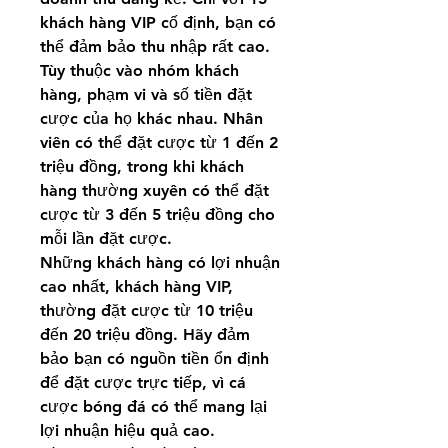
khách hàng VIP cố định, bạn có 
thể đảm bảo thu nhập rất cao.
Tùy thuộc vào nhóm khách 
hàng, phạm vi và số tiền đặt 
cược của họ khác nhau. Nhân 
viên có thể đặt cược từ 1 đến 2 
triệu đồng, trong khi khách 
hàng thường xuyên có thể đặt 
cược từ 3 đến 5 triệu đồng cho 
mỗi lần đặt cược.
Những khách hàng có lợi nhuận 
cao nhất, khách hàng VIP, 
thường đặt cược từ 10 triệu 
đến 20 triệu đồng. Hãy đảm 
bảo bạn có nguồn tiền ổn định 
để đặt cược trực tiếp, vì cá 
cược bóng đá có thể mang lại 
lợi nhuận hiệu quả cao.