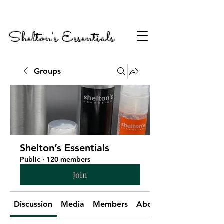
Shelton's Essentials
Groups
Shelton’s Essentials
Public
·
120 members
Join
Discussion
Media
Members
About