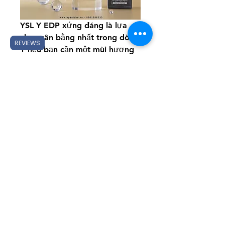
YSL Y EDP xứng đáng là lựa 
chọn cân bằng nhất trong dòng 
REVIEWS
Y nếu bạn cần một mùi hương 
dễ dùng, lịch sự, có độ lưu 
hương tốt và không gây khó 
chịu cho người xung quanh. 
Đây cũng là phiên bản phù hợp 
để bắt đầu khám phá dòng Y 
nói chung, trước khi thử 
nghiệm các bản có cấu trúc mùi 
mạnh hơn. Với hiệu năng ổn 
định, phong cách nam tính hiện 
đại và khả năng dùng linh hoạt 
trong nhiều dịp, YSL Y EDP 
thực sự là phương án an toàn 
nhưng không nhàm chán cho 
nam giới ngày nay.