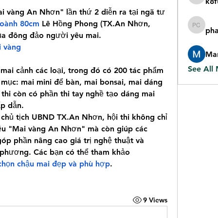
k8f
k8fun b
ai vàng An Nhơn" lần thứ 2 diễn ra tại ngã tư 
hoành 80cm
 Lê Hồng Phong (TX.An Nhơn, 
pha
phan cjc
của đông đảo người yêu mai.
i vàng
Mar
See All
mai cảnh các loại, trong đó có 200 tác phẩm 
 mục: mai mini để bàn, mai bonsai, mai dáng 
 thi còn có phần thi tay nghề tạo dáng mai 
ấp dẫn.
chủ tịch UBND TX.An Nhơn, hội thi không chỉ 
ệu "Mai vàng An Nhơn" mà còn giúp các 
góp phần nâng cao giá trị nghệ thuật và 
 phương. Các bạn có thể tham khảo 
chọn chậu mai đẹp và phù hợp
.
9 Views