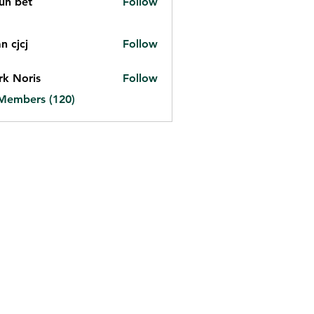
un bet
Follow
et
n cjcj
Follow
j
k Noris
Follow
 Members (120)