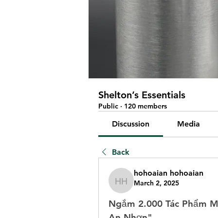
Shelton’s Essentials
Public
·
120 members
Discussion
Media
Back
hohoaian hohoaian
March 2, 2025
hohoaian hohoaian
Ngắm 2.000 Tác Phẩm Mai
An Nhơn"