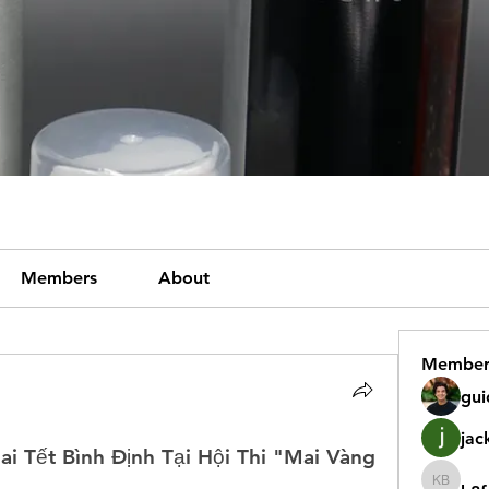
Members
About
Member
gui
jac
 Tết Bình Định Tại Hội Thi "Mai Vàng 