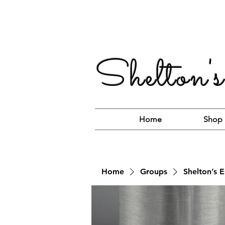
Shelton's
Home
Shop
Home
Groups
Shelton’s E