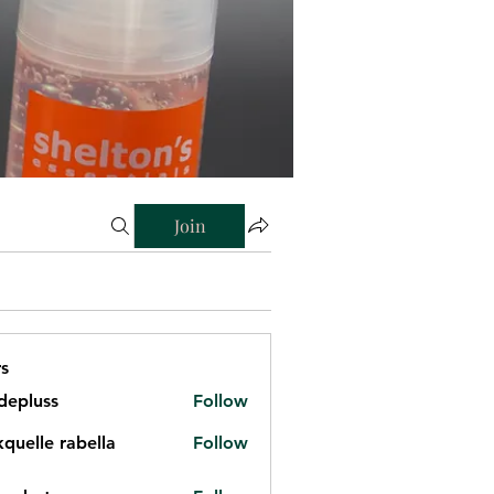
Join
s
depluss
Follow
kquelle rabella
Follow