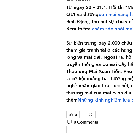
Từ ngày 28 – 31.1, Hội thi "M
QL1 và đường
bán mai vàng 
Bình Định), thu hút sự chú ý 
Xem thêm: 
chăm sóc phôi ma
Sự kiện trưng bày 2.000 chậu 
tham gia tranh tài ở các hạng
long và mai đại. Ngoài ra, hội
truyền thống và bonsai đầy h
Theo ông Mai Xuân Tiến, Phó 
là cơ hội quảng bá thương hi
nghệ nhân giao lưu, học hỏi, 
thương mại của mai cảnh địa
thêm
Những kinh nghiệm lựa 
0
0 Comments