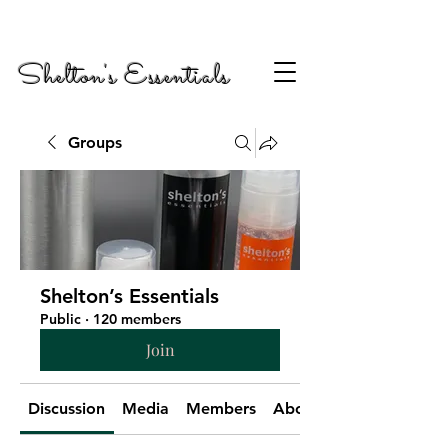
Shelton's Essentials
Groups
Shelton’s Essentials
Public
·
120 members
Join
Discussion
Media
Members
About