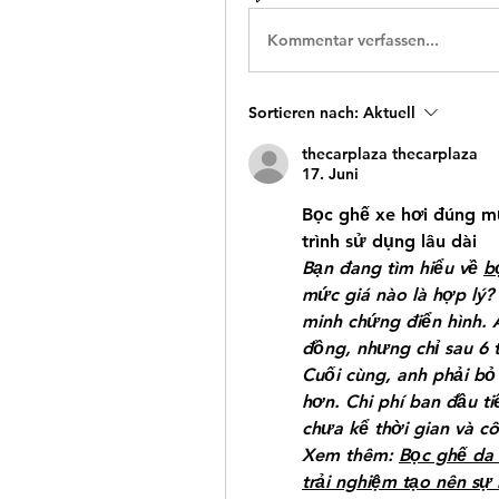
Kommentar verfassen...
Sortieren nach:
Aktuell
thecarplaza thecarplaza
17. Juni
Bọc ghế xe hơi đúng mứ
trình sử dụng lâu dài
Bạn đang tìm hiểu về 
b
mức giá nào là hợp lý? 
minh chứng điển hình. A
đồng, nhưng chỉ sau 6 
Cuối cùng, anh phải bỏ 
hơn. Chi phí ban đầu ti
chưa kể thời gian và cô
Xem thêm: 
Bọc ghế da 
trải nghiệm tạo nên sự 