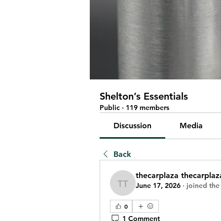
Shelton’s Essentials
Public
·
119 members
Discussion
Media
Back
thecarplaza thecarplaz
June 17, 2026
·
joined the
thecarplaza thecarplaz
0
1 Comment