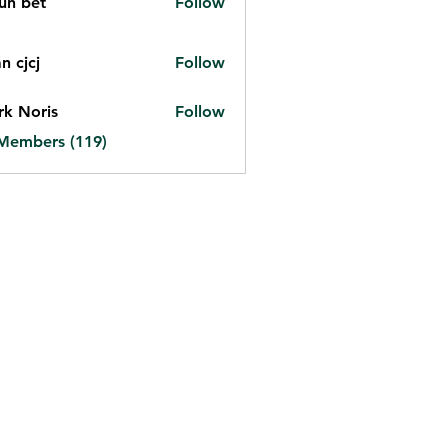
un bet
Follow
et
n cjcj
Follow
j
k Noris
Follow
 Members (119)