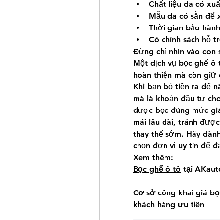
Chất liệu da có xu
Mẫu da có sẵn để x
Thời gian bảo hành
Có chính sách hỗ t
Đừng chỉ nhìn vào con s
Một dịch vụ bọc ghế ô 
hoàn thiện mà còn giữ
Khi bạn bỏ tiền ra để nâ
mà là khoản đầu tư cho
được bọc đúng mức giá,
mái lâu dài, tránh được
thay thế sớm. Hãy dành 
chọn đơn vị uy tín để 
Xem thêm:
Bọc ghế ô tô
 tại AKaut
Cơ sở công khai 
giá bọ
khách hàng ưu tiên