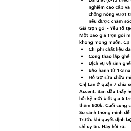
Da thật (8-15 triệu 
nghiệm cao cấp và 
chống nóng vượt tr
nếu được chăm sóc
Giá trọn gói - Yếu tố t
Một báo giá trọn gói m
không mong muốn. Cụ t
Chi phí chất liệu 
Công tháo lắp ghế 
Dịch vụ vệ sinh ghế
Bảo hành từ 1-3 nă
Hỗ trợ sửa chữa mi
Chị Lan ở quận 7 chia sẻ
Accent. Ban đầu thấy hơ
hỏi kỹ mới biết giá 5 t
thêm 800k. Cuối cùng c
So sánh thông minh để
Trước khi quyết định 
bọ
chỉ uy tín. Hãy hỏi rõ: