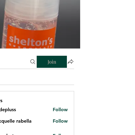
Join
s
depluss
Follow
kquelle rabella
Follow