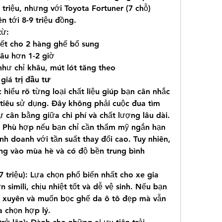
 triệu, nhưng với Toyota Fortuner (7 chỗ) 
n tới 8-9 triệu đồng.
từ:
hiết cho 2 hàng ghế bổ sung
lâu hơn 1-2 giờ
như chỉ khâu, mút lót tăng theo
giá trị đầu tư
 hiểu rõ từng loại chất liệu giúp bạn cân nhắc 
tiêu sử dụng. Đây không phải cuộc đua tìm 
sự cân bằng giữa chi phí và chất lượng lâu dài.
u): Phù hợp nếu bạn chỉ cần thẩm mỹ ngắn hạn 
h doanh với tần suất thay đổi cao. Tuy nhiên, 
óng vào mùa hè và có độ bền trung bình 
 triệu): Lựa chọn phổ biến nhất cho xe gia 
 simili, chịu nhiệt tốt và dễ vệ sinh. Nếu bạn 
 xuyên và muốn bọc ghế da ô tô đẹp mà vẫn 
ựa chọn hợp lý.