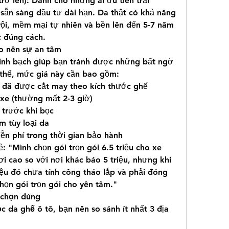
trở lên): Dành cho những ai ưu tiên trải 
sẵn sàng đầu tư dài hạn. Da thật có khả năng 
ội, mềm mại tự nhiên và bền lên đến 5-7 năm 
 đúng cách.
ạo nên sự an tâm
inh bạch giúp bạn tránh được những bất ngờ 
hể, mức giá này cần bao gồm:
da đã được cắt may theo kích thước ghế
xe (thường mất 2-3 giờ)
 trước khi bọc
m tùy loại da
ễn phí trong thời gian bảo hành
: "Mình chọn gói trọn gói 6.5 triệu cho xe 
i cao so với nơi khác báo 5 triệu, nhưng khi 
riệu đó chưa tính công tháo lắp và phải đóng 
họn gói trọn gói cho yên tâm."
 chọn đúng
c da ghế ô tô
, bạn nên so sánh ít nhất 3 địa 