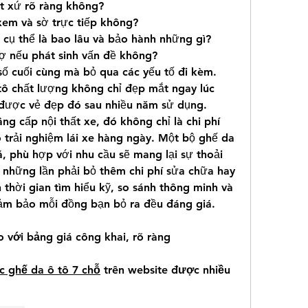
ất xứ rõ ràng không?
em và sờ trực tiếp không?
 cụ thể là bao lâu và bảo hành những gì?
rợ nếu phát sinh vấn đề không?
ố cuối cùng mà bỏ qua các yếu tố đi kèm. 
tô chất lượng không chỉ đẹp mắt ngay lúc 
 được vẻ đẹp đó sau nhiều năm sử dụng.
ng cấp nội thất xe, đó không chỉ là chi phí 
 trải nghiệm lái xe hàng ngày. Một bộ ghế da 
 phù hợp với nhu cầu sẽ mang lại sự thoải 
 những lần phải bỏ thêm chi phí sửa chữa hay 
thời gian tìm hiểu kỹ, so sánh thông minh và 
đảm bảo mỗi đồng bạn bỏ ra đều đáng giá.
o với bảng giá công khai, rõ ràng
c ghế da ô tô 7 chỗ
 trên website được nhiều 