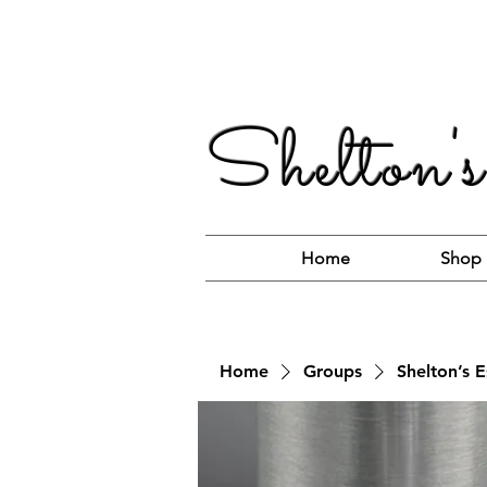
Shelton's
Home
Shop
Home
Groups
Shelton’s E