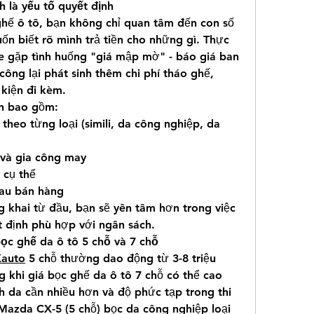
h là yếu tố quyết định
ghế ô tô, bạn không chỉ quan tâm đến con số 
n biết rõ mình trả tiền cho những gì. Thực 
xe gặp tình huống "giá mập mờ" - báo giá ban 
công lại phát sinh thêm chi phí tháo ghế, 
 kiện đi kèm.
ần bao gồm:
 theo từng loại (simili, da công nghiệp, da 
 và gia công may
 cụ thể
sau bán hàng
 khai từ đầu, bạn sẽ yên tâm hơn trong việc 
t định phù hợp với ngân sách.
bọc ghế da ô tô 5 chỗ và 7 chỗ
Kauto
 5 chỗ thường dao động từ 3-8 triệu 
g khi giá bọc ghế da ô tô 7 chỗ có thể cao 
 da cần nhiều hơn và độ phức tạp trong thi 
Mazda CX-5 (5 chỗ) bọc da công nghiệp loại 