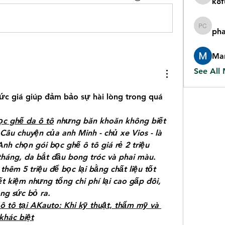
k8f
k8fun b
pha
phan cjc
Mar
See All
c giá giúp đảm bảo sự hài lòng trong quá 
ọc ghế da ô tô
 nhưng băn khoăn không biết 
Câu chuyện của anh Minh - chủ xe Vios - là 
nh chọn gói bọc ghế ô tô giá rẻ 2 triệu 
tháng, da bắt đầu bong tróc và phai màu. 
thêm 5 triệu để bọc lại bằng chất liệu tốt 
ết kiệm nhưng tổng chi phí lại cao gấp đôi, 
ng sức bỏ ra.
ô tô tại AKauto: Khi kỹ thuật, thẩm mỹ và 
khác biệt