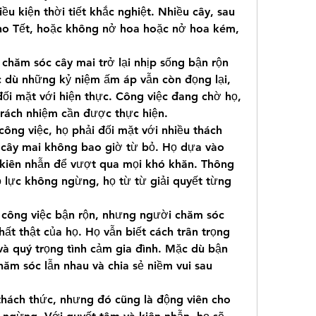
u kiện thời tiết khắc nghiệt. Nhiều cây, sau 
o Tết, hoặc không nở hoa hoặc nở hoa kém, 
chăm sóc cây mai trở lại nhịp sống bận rộn 
 dù những kỷ niệm ấm áp vẫn còn đọng lại, 
đối mặt với hiện thực. Công việc đang chờ họ, 
rách nhiệm cần được thực hiện.
ông việc, họ phải đối mặt với nhiều thách 
cây mai không bao giờ từ bỏ. Họ dựa vào 
 kiên nhẫn để vượt qua mọi khó khăn. Thông 
 lực không ngừng, họ từ từ giải quyết từng 
 công việc bận rộn, nhưng người chăm sóc 
ất thật của họ. Họ vẫn biết cách trân trọng 
à quý trọng tình cảm gia đình. Mặc dù bận 
hăm sóc lẫn nhau và chia sẻ niềm vui sau 
thách thức, nhưng đó cũng là động viên cho 