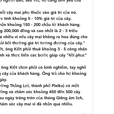
 người dân, sau Tết, họ cũng đến yêu cầu 
ỗi cây mai phụ thuộc vào giá trị của nó. 
 tính khoảng 5 - 10% giá trị của cây.
hận khoảng 150 - 200 chậu từ khách hàng. 
 200,000 đồng và cao nhất là 2 - 3 triệu 
 nhiều vì nếu cây mai không ra hoa đúng cho 
hải bồi thường giá trị tương đương của cây."
ết, ông Kiệt phải thuê khoảng 3 - 5 công nhân 
nh và thực hiện các bước giúp cây "hồi phục" 
ông Kiệt chọn phải có kinh nghiệm, tay nghề 
g cây của khách hàng. Ông trả cho họ khoảng 
gày.
ng Thắng Lợi, thành phố Pleiku) có một 
rồng và chăm sóc khoảng 450 đến 500 cây 
u ngày trăng tròn của tháng Giêng âm lịch, 
hăm sóc cây mai vì đã nhận quá nhiều.