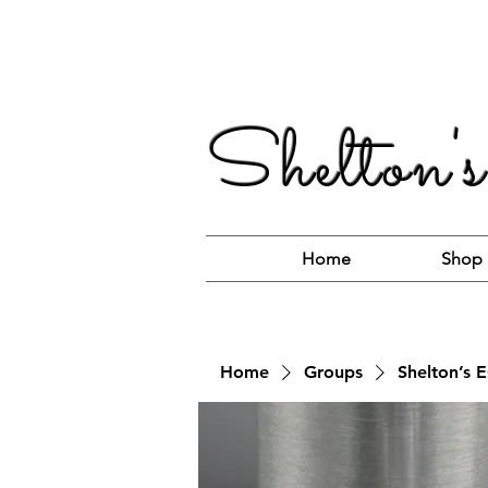
Shelton's
Home
Shop
Home
Groups
Shelton’s E