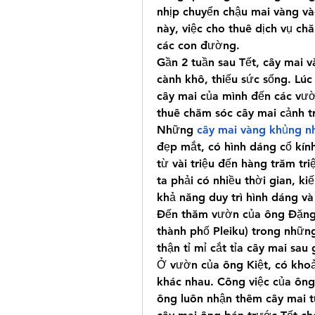
nhịp chuyển chậu mai vàng và
này, việc cho thuê dịch vụ ch
các con đường.
Gần 2 tuần sau Tết, cây mai v
cành khô, thiếu sức sống. Lúc
cây mai của mình đến các vườn
thuê chăm sóc cây mai cảnh tr
Những 
cây mai vàng khủng nh
đẹp mắt, có hình dáng cổ kính
từ vài triệu đến hàng trăm tr
ta phải có nhiều thời gian, k
khả năng duy trì hình dáng và
Đến thăm vườn của ông Đặng K
thành phố Pleiku) trong những
thận tỉ mỉ cắt tỉa cây mai sa
Ở vườn của ông Kiệt, có khoả
khác nhau. Công việc của ông 
ông luôn nhận thêm cây mai t