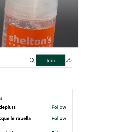
Join
s
depluss
Follow
kquelle rabella
Follow