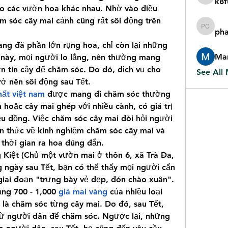
k8f
k8fun b
o các vườn hoa khác nhau. Nhờ vào điều 
ăm sóc cây mai cảnh cũng rất sôi động trên 
pha
phan cjc
àng đã phần lớn rụng hoa, chỉ còn lại những 
Mar
 này, mọi người lo lắng, nên thường mang 
 tin cậy để chăm sóc. Do đó, dịch vụ cho 
See All
ở nên sôi động sau Tết.
ất việt nam
 được mang đi chăm sóc thường 
 hoặc cây mai ghép với nhiều cành, có giá trị 
iệu đồng. Việc chăm sóc cây mai đòi hỏi người 
iến thức về kinh nghiệm chăm sóc cây mai và 
 thời gian ra hoa đúng đắn.
iệt (Chủ một vườn mai ở thôn 6, xã Trà Đa, 
 ngày sau Tết, bạn có thể thấy mọi người cẩn 
u giai đoạn "trưng bày vẻ đẹp, đón chào xuân".
ng 700 - 1,000 
giá mai vàng
 của nhiều loại 
là chăm sóc từng cây mai. Do đó, sau Tết, 
ừ người dân để chăm sóc. Ngược lại, những 