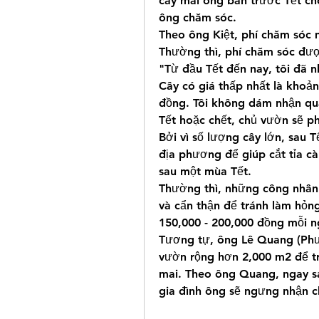
cây mai ông bán trước Tết cho
ông chăm sóc.
Theo ông Kiệt, phí chăm sóc m
Thường thì, phí chăm sóc được
"Từ đầu Tết đến nay, tôi đã n
Cây có giá thấp nhất là khoảng
đồng. Tôi không dám nhận quá
Tết hoặc chết, chủ vườn sẽ p
Bởi vì số lượng cây lớn, sau T
địa phương để giúp cắt tỉa cà
sau một mùa Tết.
Thường thì, những công nhân 
và cẩn thận để tránh làm hỏn
150,000 - 200,000 đồng mỗi n
Tương tự, ông Lê Quang (Phườ
vườn rộng hơn 2,000 m2 để t
mai. Theo ông Quang, ngay sa
gia đình ông sẽ ngưng nhận c