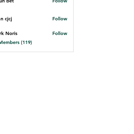
un bet
Follow
et
n cjcj
Follow
j
k Noris
Follow
 Members (119)