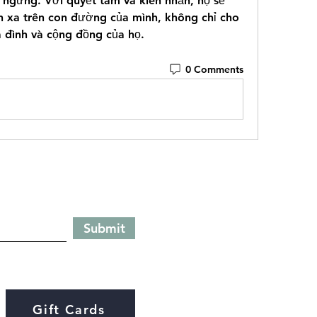
ngừng. Với quyết tâm và kiên nhẫn, họ sẽ 
n xa trên con đường của mình, không chỉ cho 
 đình và cộng đồng của họ.
0 Comments
Submit
Gift Cards