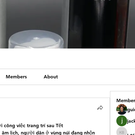
Members
About
Member
gui
jac
 công việc trang trí sau Tết
âm lịch, người dân ở vùng núi đang nhộn 