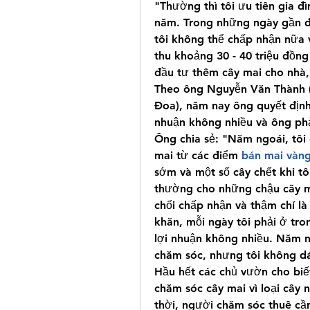
"Thường thì tôi ưu tiên gia đ
năm. Trong những ngày gần đâ
tôi không thể chấp nhận nữa 
thu khoảng 30 - 40 triệu đồng 
đầu tư thêm cây mai cho nhà
Theo ông Nguyễn Văn Thành (K
Đoa), năm nay ông quyết định
nhuận không nhiều và ông phả
Ông chia sẻ: "Năm ngoái, tôi
mai từ các điểm 
bán mai vàn
sớm và một số cây chết khi tô
thường cho những chậu cây m
chối chấp nhận và thậm chí là
khăn, mỗi ngày tôi phải ở tro
lợi nhuận không nhiều. Năm na
chăm sóc, nhưng tôi không d
Hầu hết các chủ vườn cho biết
chăm sóc cây mai vì loại cây n
thời, người chăm sóc thuê cần 