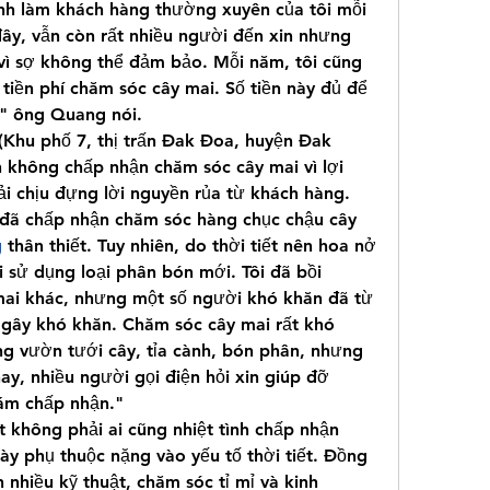
ình làm khách hàng thường xuyên của tôi mỗi 
y, vẫn còn rất nhiều người đến xin nhưng 
vì sợ không thể đảm bảo. Mỗi năm, tôi cũng 
tiền phí chăm sóc cây mai. Số tiền này đủ để 
," ông Quang nói.
hu phố 7, thị trấn Đak Đoa, huyện Đak 
 không chấp nhận chăm sóc cây mai vì lợi 
i chịu đựng lời nguyền rủa từ khách hàng.
 đã chấp nhận chăm sóc hàng chục chậu cây 
g
 thân thiết. Tuy nhiên, do thời tiết nên hoa nở 
i sử dụng loại phân bón mới. Tôi đã bồi 
ai khác, nhưng một số người khó khăn đã từ 
 gây khó khăn. Chăm sóc cây mai rất khó 
ng vườn tưới cây, tỉa cành, bón phân, nhưng 
y, nhiều người gọi điện hỏi xin giúp đỡ 
ám chấp nhận."
 không phải ai cũng nhiệt tình chấp nhận 
ày phụ thuộc nặng vào yếu tố thời tiết. Đồng 
nhiều kỹ thuật, chăm sóc tỉ mỉ và kinh 